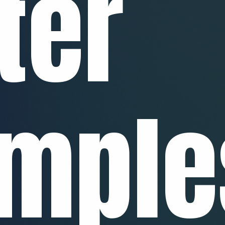
ter
mple