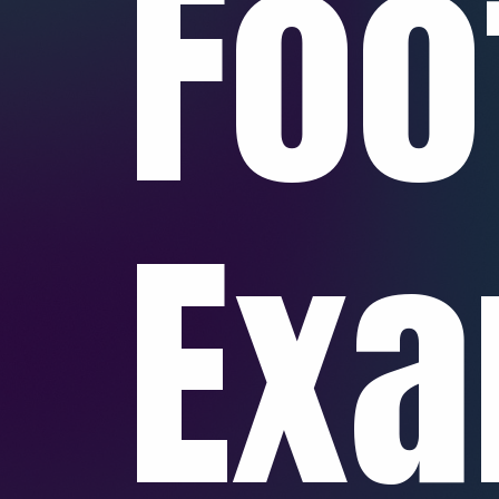
Foo
Exa